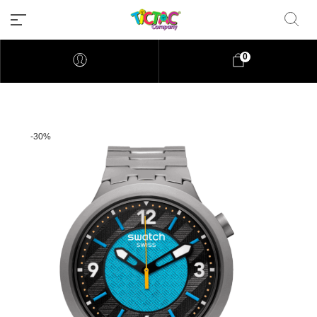
0
-30%