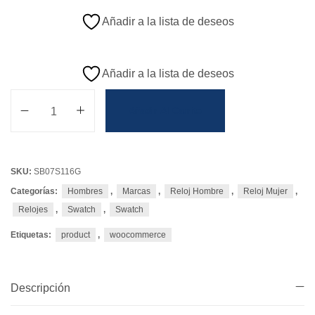
Añadir a la lista de deseos
Añadir a la lista de deseos
Añadir Al Carrito
SKU:
SB07S116G
Categorías:
Hombres
,
Marcas
,
Reloj Hombre
,
Reloj Mujer
,
Relojes
,
Swatch
,
Swatch
Etiquetas:
product
,
woocommerce
Descripción