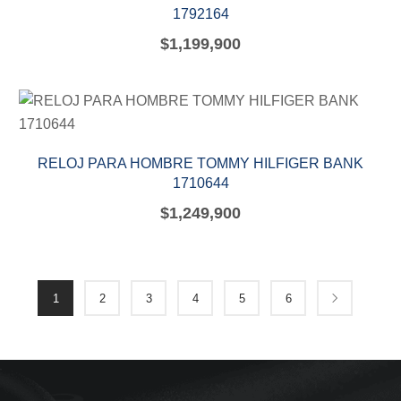
1792164
$
1,199,900
RELOJ PARA HOMBRE TOMMY HILFIGER BANK
1710644
$
1,249,900
1
2
3
4
5
6