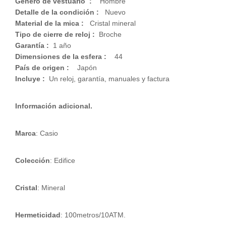
Género de vestuario :
Hombre
Detalle de la condición :
Nuevo
Material de la mica :
Cristal mineral
Tipo de cierre de reloj :
Broche
Garantía :
1 año
Dimensiones de la esfera :
44
País de origen :
Japón
Incluye :
Un reloj, garantía, manuales y factura
Información adicional.
Marca
: Casio
Colección
: Edifice
Cristal
: Mineral
Hermeticidad
: 100metros/10ATM.