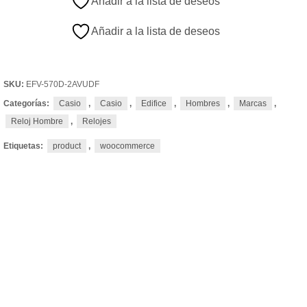
Añadir a la lista de deseos
Añadir a la lista de deseos
SKU:
EFV-570D-2AVUDF
Categorías:
Casio
,
Casio
,
Edifice
,
Hombres
,
Marcas
,
Reloj Hombre
,
Relojes
Etiquetas:
product
,
woocommerce