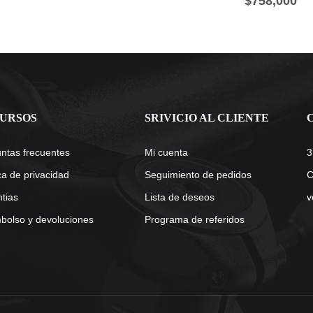
$
758,000
URSOS
SRIVICIO AL CLIENTE
ntas frecuentes
Mi cuenta
3
ica de privacidad
Seguimiento de pedidos
C
tias
Lista de deseos
v
olso y devoluciones
Programa de referidos