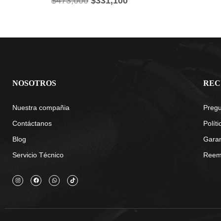
$
473,000
$
331,100
NOSOTROS
REC
Nuestra compañia
Pregu
Contáctanos
Polít
Blog
Garan
Servicio Técnico
Reemb