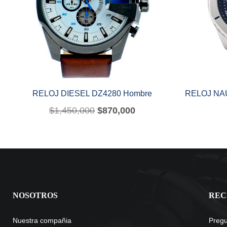
RELOJ DIESEL DZ4280 Hombre
RELOJ NA
$
1,450,000
$
870,000
NOSOTROS
REC
Nuestra compañia
Pregu