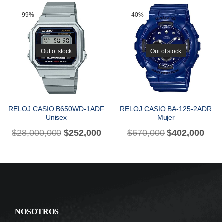
-99%
-40%
Out of stock
Out of stock
RELOJ CASIO B650WD-1ADF
RELOJ CASIO BA-125-2ADR
Unisex
Mujer
$
28,000,000
$
252,000
$
670,000
$
402,000
NOSOTROS