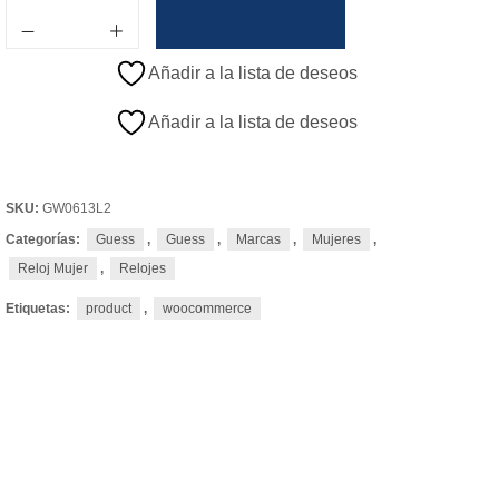
Añadir Al Carrito
Añadir a la lista de deseos
Añadir a la lista de deseos
SKU:
GW0613L2
Categorías:
Guess
,
Guess
,
Marcas
,
Mujeres
,
Reloj Mujer
,
Relojes
Etiquetas:
product
,
woocommerce