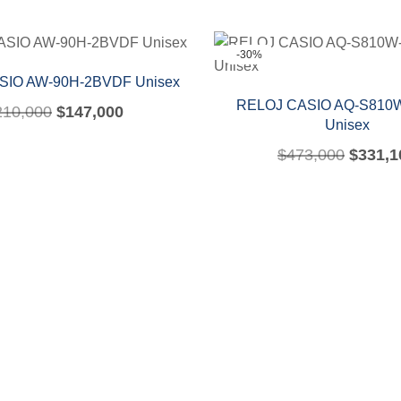
-30%
SIO AW-90H-2BVDF Unisex
RELOJ CASIO AQ-S810
210,000
$
147,000
Unisex
$
473,000
$
331,1