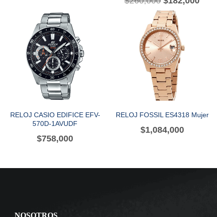
$
260,000
$
182,000
RELOJ CASIO EDIFICE EFV-
RELOJ FOSSIL ES4318 Mujer
570D-1AVUDF
$
1,084,000
$
758,000
NOSOTROS