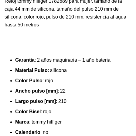
Reloj tommy hilfiger 1782689 para mujer, tamaño de la
caja 44 mm de silicona, tamaño del pulso 210 mm de
silicona, color rojo, pulso de 210 mm, resistencia al agua
hasta 50 metros
Garantía
:
2 años maquinaria – 1 año batería
Material Pulso
:
silicona
Color Pulso
:
rojo
Ancho pulso [mm]
:
22
Largo pulso [mm]
:
210
Color Bisel
:
rojo
Marca
:
tommy hilfiger
Calendario
:
no