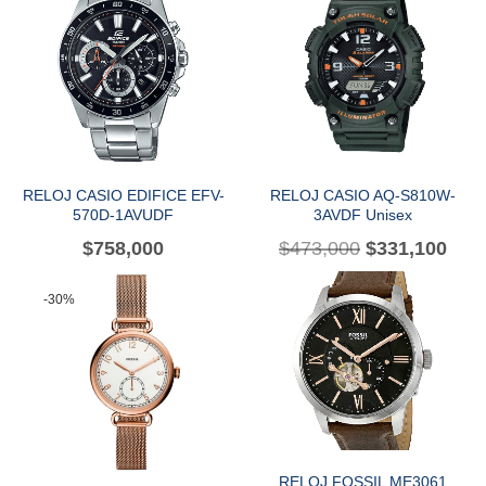
RELOJ CASIO EDIFICE EFV-
RELOJ CASIO AQ-S810W-
570D-1AVUDF
3AVDF Unisex
$
758,000
$
473,000
$
331,100
-30%
RELOJ FOSSIL ME3061