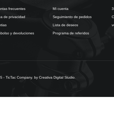
ntas frecuentes
Mi cuenta
3
ica de privacidad
Seguimiento de pedidos
C
tias
Lista de deseos
v
olso y devoluciones
Programa de referidos
 - TicTac Company. by Creativa Digital Studio.