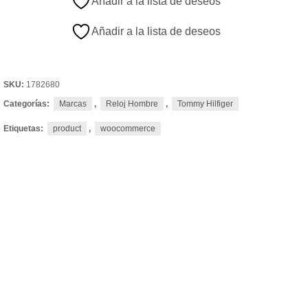
Añadir a la lista de deseos
Añadir a la lista de deseos
SKU:
1782680
Categorías:
Marcas
,
Reloj Hombre
,
Tommy Hilfiger
Etiquetas:
product
,
woocommerce