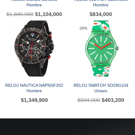
Hombre
Hombre
$
1,840,000
$
1,104,000
$
834,000
-20%
RELOJ NAUTICA NAPNSF202
RELOJ SWATCH SO29G104
Hombre
Unisex
$
1,349,900
$
504,000
$
403,200