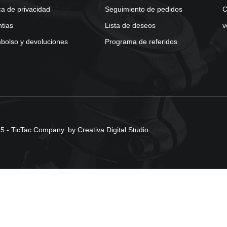
ica de privacidad
Seguimiento de pedidos
C
tias
Lista de deseos
v
olso y devoluciones
Programa de referidos
 - TicTac Company. by Creativa Digital Studio.