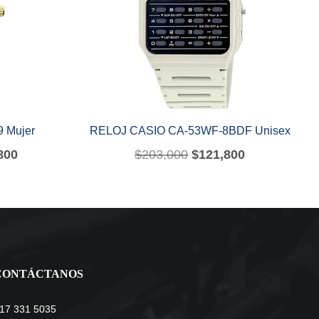
 Mujer
RELOJ CASIO CA-53WF-8BDF Unisex
800
$
203,000
$
121,800
CONTÁCTANOS
17 331 5035