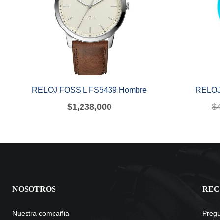
RELOJ FOSSIL FS5439 Hombre
RELOJ
$
1,238,000
$
NOSOTROS
REC
Nuestra compañia
Pregu