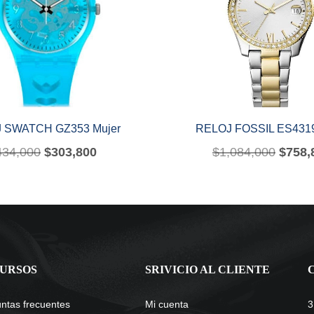
 SWATCH GZ353 Mujer
RELOJ FOSSIL ES4319
434,000
$
303,800
$
1,084,000
$
758,
URSOS
SRIVICIO AL CLIENTE
ntas frecuentes
Mi cuenta
3