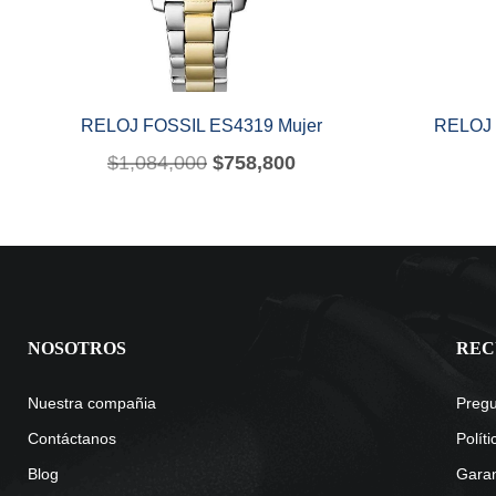
RELOJ FOSSIL ES4319 Mujer
RELOJ 
$
1,084,000
$
758,800
NOSOTROS
REC
Nuestra compañia
Pregu
Contáctanos
Polít
Blog
Garan