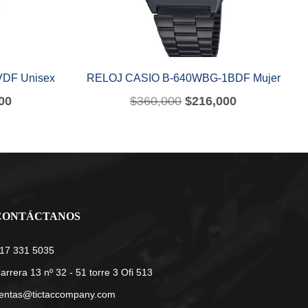
DF Unisex
RELOJ CASIO B-640WBG-1BDF Mujer
00
$
360,000
$
216,000
CONTÁCTANOS
17 331 5035
arrera 13 nº 32 - 51 torre 3 Ofi 513
entas@tictaccompany.com