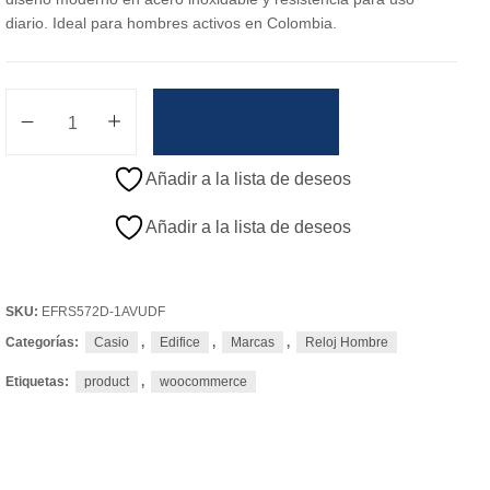
diario. Ideal para hombres activos en Colombia.
Añadir Al Carrito
Añadir a la lista de deseos
Añadir a la lista de deseos
SKU:
EFRS572D-1AVUDF
Categorías:
Casio
,
Edifice
,
Marcas
,
Reloj Hombre
Etiquetas:
product
,
woocommerce