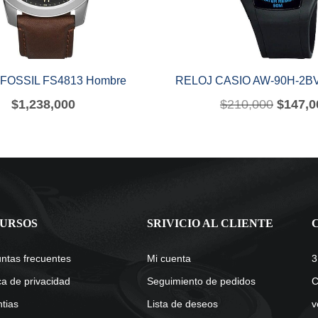
FOSSIL FS4813 Hombre
RELOJ CASIO AW-90H-2BV
$
1,238,000
$
210,000
$
147,0
URSOS
SRIVICIO AL CLIENTE
ntas frecuentes
Mi cuenta
3
ica de privacidad
Seguimiento de pedidos
C
tias
Lista de deseos
v