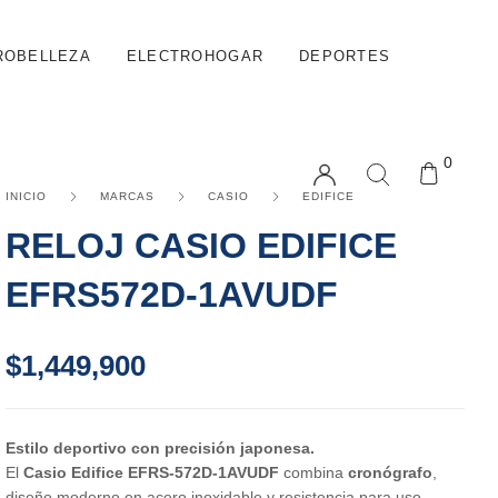
ROBELLEZA
ELECTROHOGAR
DEPORTES
0
INICIO
MARCAS
CASIO
EDIFICE
RELOJ CASIO EDIFICE
EFRS572D-1AVUDF
$
1,449,900
Estilo deportivo con precisión japonesa.
El
Casio Edifice EFRS-572D-1AVUDF
combina
cronógrafo
,
diseño moderno en acero inoxidable y resistencia para uso