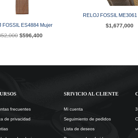
RELOJ FOSSIL ME3061
 FOSSIL ES4884 Mujer
$
1,677,000
852,000
$
596,400
URSOS
SRIVICIO AL CLIENTE
ntas frecuentes
Mi cuenta
3
ica de privacidad
Seguimiento de pedidos
C
tias
Lista de deseos
v