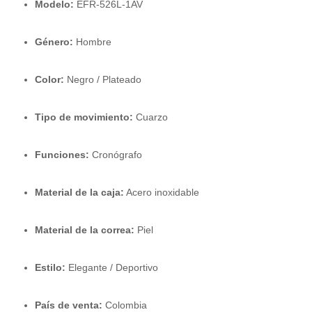
Modelo:
EFR-526L-1AV
Género:
Hombre
Color:
Negro / Plateado
Tipo de movimiento:
Cuarzo
Funciones:
Cronógrafo
Material de la caja:
Acero inoxidable
Material de la correa:
Piel
Estilo:
Elegante / Deportivo
País de venta:
Colombia