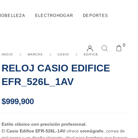
ROBELLEZA
ELECTROHOGAR
DEPORTES
0
INICIO
MARCAS
CASIO
EDIFICE
RELOJ CASIO EDIFICE
EFR_526L_1AV
$
999,900
Estilo clásico con precisión profesional.
El
Casio Edifice EFR-526L-1AV
ofrece
cronógrafo
, correa de
piel negra y un diseño elegante, ideal para hombres que buscan