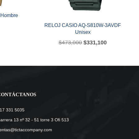
 Hombre
RELOJ CASIO AQ-S810W-3AVDF
Unisex
$
473,000
$
331,100
CONTÁCTANOS
17 331 5035
arrera 13 nº 32 - 51 torre 3 Ofi 513
entas@tictaccompany.com