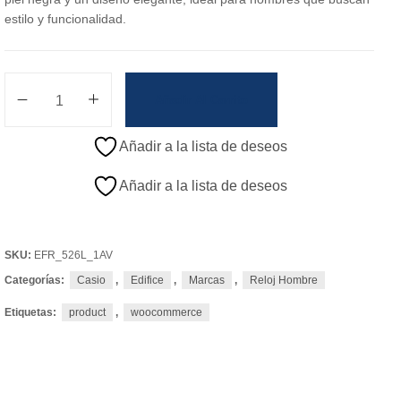
estilo y funcionalidad.
Añadir Al Carrito
Añadir a la lista de deseos
Añadir a la lista de deseos
SKU:
EFR_526L_1AV
Categorías:
Casio
,
Edifice
,
Marcas
,
Reloj Hombre
Etiquetas:
product
,
woocommerce