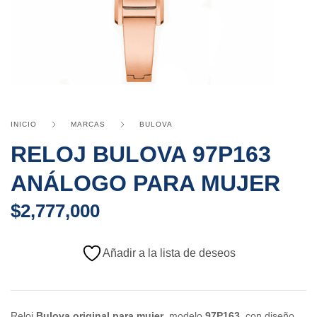
INICIO
MARCAS
BULOVA
RELOJ BULOVA 97P163
ANÁLOGO PARA MUJER
$
2,777,000
Añadir a la lista de deseos
Reloj
Bulova original para mujer
, modelo
97P163
, con diseño