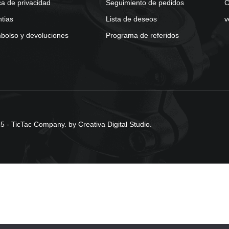
ica de privacidad
Seguimiento de pedidos
C
tias
Lista de deseos
v
olso y devoluciones
Programa de referidos
 - TicTac Company. by Creativa Digital Studio.