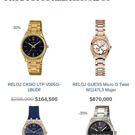
-30%
RELOJ CASIO LTP-V005G-
RELOJ GUESS Micro G Twist
1BUDF
W1147L3 Mujer
$
235,000
$
164,500
$
670,000
-30%