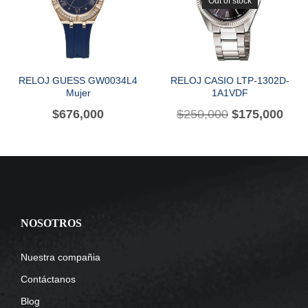
Out of stock
RELOJ GUESS GW0034L4
RELOJ CASIO LTP-1302D-
Mujer
1A1VDF
$
676,000
$
250,000
$
175,000
NOSOTROS
Nuestra compañia
Contáctanos
Blog