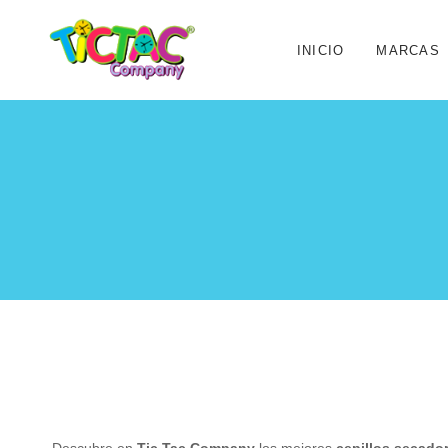
INICIO
MARCAS
Descubre en
Tic Tac Company
los mejores
cepillos secado